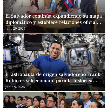
El Salvador continúa expandiendo su mapa
diplomático y establece relaciones oficiales
con Laos
julio 29, 2026
El astronauta de origen salvadoreño Frank
Rubio es seleccionado para la histórica
misión Artemis III de la NASA
junio 9, 2026