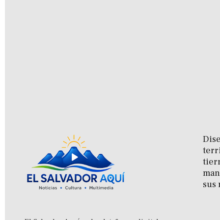
Dise
terr
tier
man
sus 